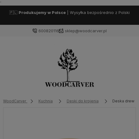
'
🇵🇱
Produkujemy w Polsce
| Wysyłka bezpośrednio z Polski
600820116
sklep@woodcarver.pl
WoodCarver
Kuchnia
Deski do krojenia
Deska drewni