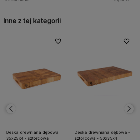
Inne z tej kategorii
bionych
bionych
Do ulubionych
Do ulubionych
Do ulubi
Do ulubi
Deska drewniana dębowa
Deska drewniana dębowa -
35x25x4 - sztorcowa
sztorcowa - 50x35x4