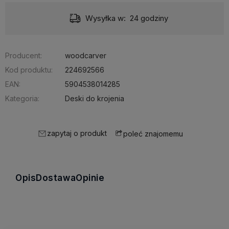
Dostawa:
od 11,99 zł
- GLS Bliżej Ciebie – Automaty Orlen Paczka 24/7 i punkty odbioru
Producent:
woodcarver
Kod produktu:
224692566
EAN:
5904538014285
Kategoria:
Deski do krojenia
zapytaj o produkt
poleć znajomemu
Opis
Dostawa
Opinie