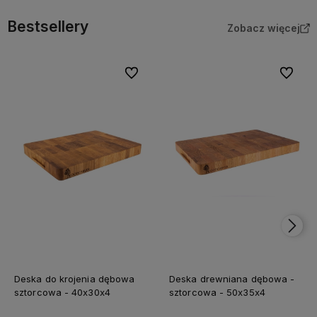
Bestsellery
Zobacz więcej
Do ulubionych
Do ulubi
Deska do krojenia dębowa
Deska drewniana dębowa -
sztorcowa - 40x30x4
sztorcowa - 50x35x4