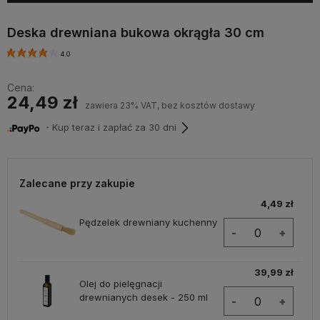
Deska drewniana bukowa okrągła 30 cm
4.0
Cena:
24,49 zł
zawiera 23% VAT, bez kosztów dostawy
・Kup teraz i zapłać za 30 dni
Zalecane przy zakupie
4,49 zł
Pędzelek drewniany kuchenny
-
+
39,99 zł
Olej do pielęgnacji
drewnianych desek - 250 ml
-
+