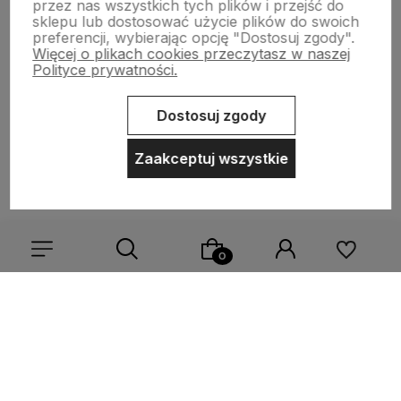
przez nas wszystkich tych plików i przejść do
sklepu lub dostosować użycie plików do swoich
preferencji, wybierając opcję "Dostosuj zgody".
Więcej o plikach cookies przeczytasz w naszej
NASZE ODZNAKI
Polityce prywatności.
wyróżnienia są przyznawane przez
Dostosuj zgody
Zaakceptuj wszystkie
Sklep internetowy Shoper.pl
Szablon Shoper Modern 3.0™
od
GrowCommerce
Wybierz coś dla siebie z naszej aktualnej oferty lub zaloguj
się, aby przywrócić dodane produkty do listy z poprzedniej
sesji.