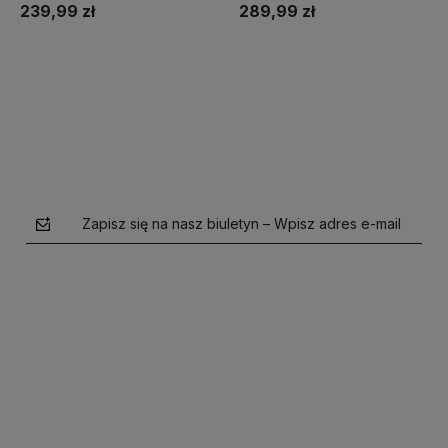
239,99 zł
289,99 zł
Do koszyka
Do koszyka
Zapisz się na nasz biuletyn – Wpisz adres e-mail
polityce prywatności