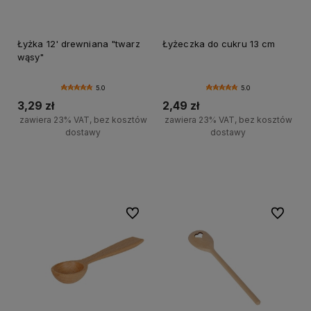
Łyżka 12' drewniana "twarz
Łyżeczka do cukru 13 cm
wąsy"
5.0
5.0
3,29 zł
2,49 zł
zawiera 23% VAT, bez kosztów
zawiera 23% VAT, bez kosztów
dostawy
dostawy
Do koszyka
Do koszyka
Do ulubionych
Do ulubi