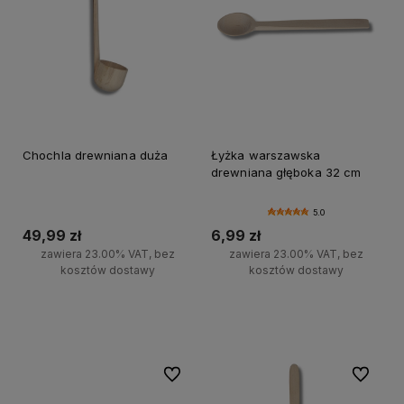
Chochla drewniana duża
Łyżka warszawska
drewniana głęboka 32 cm
5.0
49,99 zł
6,99 zł
zawiera 23.00% VAT, bez
zawiera 23.00% VAT, bez
kosztów dostawy
kosztów dostawy
Do koszyka
Do koszyka
Do ulubionych
Do ulubi