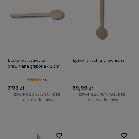
Łyżka warszawska
Łyżko-chochla drewniana
drewniana głęboka 42 cm
5.0
7,99 zł
59,99 zł
zawiera 23.00% VAT, bez
zawiera 23.00% VAT, bez
kosztów dostawy
kosztów dostawy
Do koszyka
Do koszyka
Do ulubionych
Do ulubi