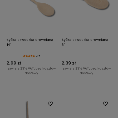
Łyżka szwedzka drewniana
Łyżka szwedzka drewniana
14'
8'
4.7
2,99 zł
2,39 zł
zawiera 23% VAT, bez kosztów
zawiera 23% VAT, bez kosztów
dostawy
dostawy
Do koszyka
Do koszyka
Do ulubionych
Do ulubi