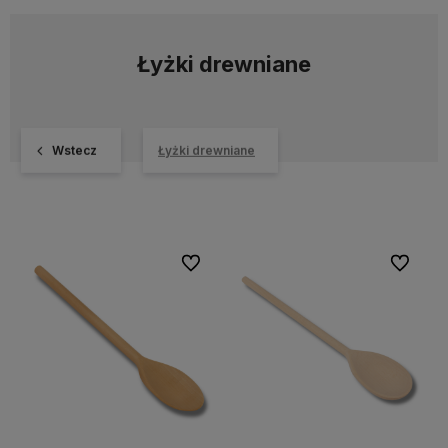
Łyżki drewniane
Wstecz
Łyżki drewniane
Do ulubionych
Do ulubi