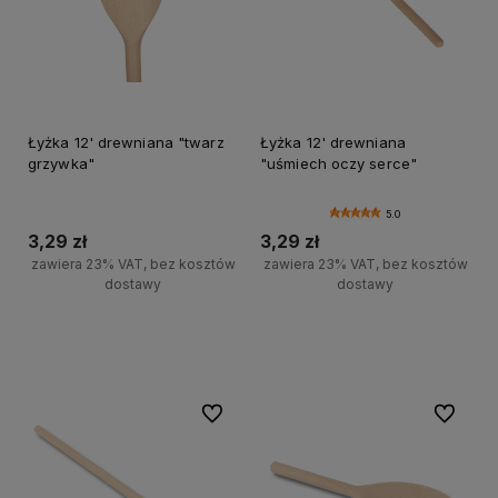
Łyżka 12' drewniana "twarz
Łyżka 12' drewniana
grzywka"
"uśmiech oczy serce"
5.0
3,29 zł
3,29 zł
zawiera 23% VAT, bez kosztów
zawiera 23% VAT, bez kosztów
dostawy
dostawy
Do koszyka
Do koszyka
Do ulubionych
Do ulubi