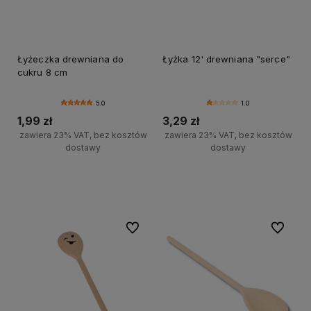
Łyżeczka drewniana do
Łyżka 12' drewniana "serce"
cukru 8 cm
5.0
1.0
1,99 zł
3,29 zł
zawiera 23% VAT, bez kosztów
zawiera 23% VAT, bez kosztów
dostawy
dostawy
Do koszyka
Do koszyka
Do ulubionych
Do ulubi