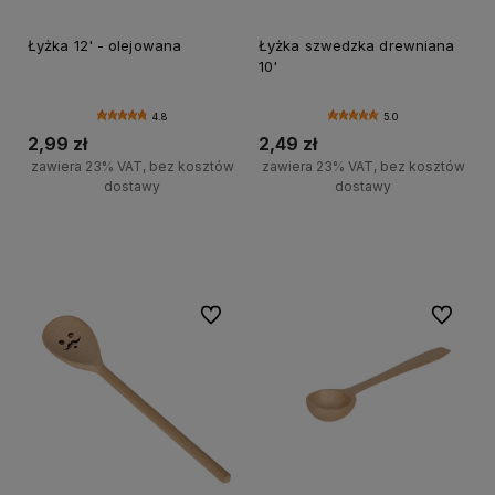
Łyżka 12' - olejowana
Łyżka szwedzka drewniana
10'
4.8
5.0
2,99 zł
2,49 zł
zawiera 23% VAT, bez kosztów
zawiera 23% VAT, bez kosztów
dostawy
dostawy
Do koszyka
Do koszyka
Do ulubionych
Do ulubi