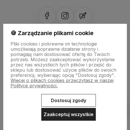
🍪 Zarządzanie plikami cookie
NASZE ODZNAKI
Pliki cookies i pokrewne im technologie
wyróżnienia są przyznawane przez
umożliwiają poprawne działanie strony i
pomagają nam dostosować ofertę do Twoich
potrzeb. Możesz zaakceptować wykorzystanie
przez nas wszystkich tych plików i przejść do
sklepu lub dostosować użycie plików do swoich
preferencji, wybierając opcję "Dostosuj zgody".
Więcej o plikach cookies przeczytasz w naszej
Polityce prywatności.
Sklep internetowy Shoper.pl
Szablon Shoper Modern 3.0™
od
GrowCommerce
Dostosuj zgody
Pokaż filtry
Zaakceptuj wszystkie