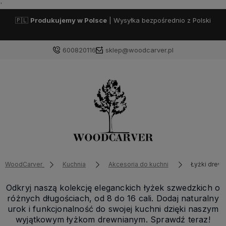
'
🇵🇱
Produkujemy w Polsce
| Wysyłka bezpośrednio z Polski
600820116
sklep@woodcarver.pl
WoodCarver
Kuchnia
Akcesoria do kuchni
Łyżki drew
Odkryj naszą kolekcję eleganckich łyżek szwedzkich o
różnych długościach, od 8 do 16 cali. Dodaj naturalny
urok i funkcjonalność do swojej kuchni dzięki naszym
wyjątkowym łyżkom drewnianym. Sprawdź teraz!