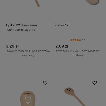
Łyżka 12' drewniana
Łyżka 12'
"uśmiech mruganie"
5.0
3,29 zł
2,69 zł
zawiera 23% VAT, bez kosztów
zawiera 23% VAT, bez kosztów
dostawy
dostawy
Do koszyka
Do koszyka
Do ulubionych
Do ulubi