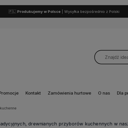
🇵🇱
Produkujemy w Polsce
| Wysyłka bezpośrednio z Polski
Promocje
Kontakt
Zamówienia hurtowe
O nas
Dla 
y kuchenne
tradycyjnych, drewnianych przyborów kuchennych w nasz