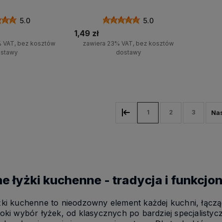
5.0
5.0
1,49 zł
% VAT, bez kosztów
zawiera 23% VAT, bez kosztów
stawy
dostawy
koszyka
Do koszyka
1
2
3
e łyżki kuchenne - tradycja i funkcj
ki kuchenne to nieodzowny element każdej kuchni, łącząc
oki wybór łyżek, od klasycznych po bardziej specjalist