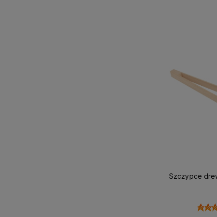
Do 
Szczypce dre