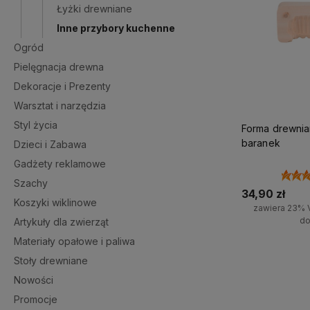
Łyżki drewniane
Inne przybory kuchenne
Ogród
Pielęgnacja drewna
Dekoracje i Prezenty
Warsztat i narzędzia
Styl życia
Forma drewnia
baranek
Dzieci i Zabawa
Gadżety reklamowe
Szachy
34,90 zł
Koszyki wiklinowe
zawiera 23% 
do
Artykuły dla zwierząt
Materiały opałowe i paliwa
Do 
Stoły drewniane
Nowości
Promocje