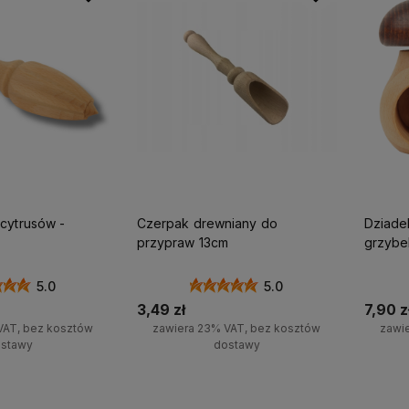
Działamy od 2021 roku,
Naturalne produkty z dre
ł!
posiadamy już
produkowane w Polsce
ponad 20000 zadowolonych
Wspieraj ekologię i polsk
klientów
i setki pozytywnych opinii!
gospodarkę
cytrusów -
Czerpak drewniany do
Dziade
przypraw 13cm
grzybe
5.0
5.0
3,49 zł
7,90 z
VAT, bez kosztów
zawiera 23% VAT, bez kosztów
zawi
stawy
dostawy
koszyka
Do koszyka