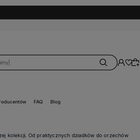
producentów
FAQ
Blog
Wybierz coś dla siebie z naszej aktualnej
oferty lub zaloguj się, aby przywrócić dodane
produkty do listy z poprzedniej sesji.
ej kolekcji. Od praktycznych dziadków do orzechów