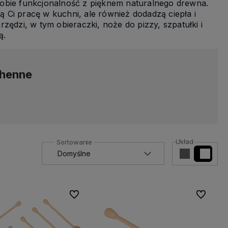
sobie funkcjonalność z pięknem naturalnego drewna.
ią Ci pracę w kuchni, ale również dodadzą ciepła i
zi, w tym obieraczki, noże do pizzy, szpatułki i
ą.
chenne
Układ
Do ulubionych
Do ulubio