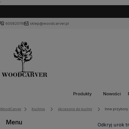
'
600820116
sklep@woodcarver.pl
Produkty
Nowości
WoodCarver
Kuchnia
Akcesoria do kuchni
Inne przybor
Menu
Odkryj urok 