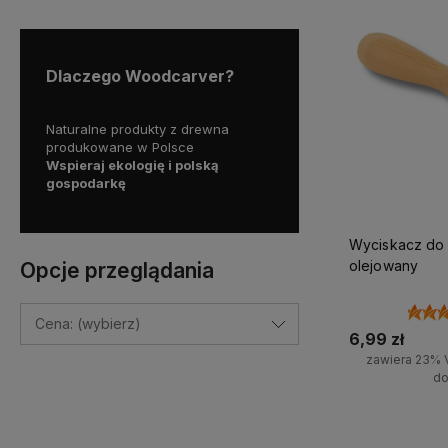
Dlaczego Woodcarver?
Naturalne produkty z drewna
Darmowa dostawa
produkowane w Polsce
dla zamówień powyżej 200z
ch
Wspieraj ekologię i polską
opinii!
gospodarkę
Wyciskacz do 
olejowany
Opcje przeglądania
Cena: (wybierz)
6,99 zł
zawiera 23% 
do
Do 