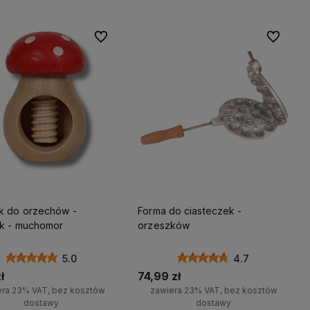
Do ulubionych
Do ulubio
k do orzechów -
Forma do ciasteczek -
k - muchomor
orzeszków
5.0
4.7
ł
74,99 zł
era 23% VAT, bez kosztów
zawiera 23% VAT, bez kosztów
dostawy
dostawy