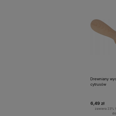
Drewniany wyc
cytrusów
6,49 zł
zawiera 23% 
do