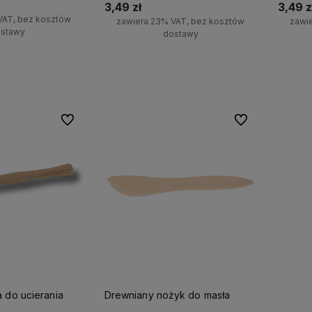
3,49 zł
3,49 z
VAT, bez kosztów
zawiera 23% VAT, bez kosztów
zawi
stawy
dostawy
koszyka
Do koszyka
Do ulubionych
Do ulubionych
 do ucierania
Drewniany nożyk do masła