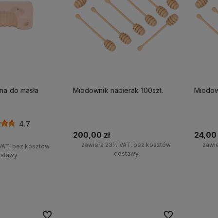
na do masła
Miodownik nabierak 100szt.
Miodown
4.7
200,00 zł
24,00 
zawiera 23% VAT, bez kosztów
zawi
VAT, bez kosztów
dostawy
stawy
Do koszyka
koszyka
Do ulubionych
Do ulubionych