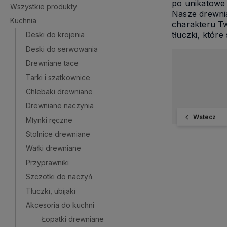
po unikatowe 
Wszystkie produkty
Nasze drewnia
Kuchnia
charakteru Tw
tłuczki, któr
Deski do krojenia
Deski do serwowania
Drewniane tace
Tarki i szatkownice
Chlebaki drewniane
Drewniane naczynia
Wstecz
Młynki ręczne
Stolnice drewniane
Wałki drewniane
Przyprawniki
Szczotki do naczyń
Tłuczki, ubijaki
Akcesoria do kuchni
Łopatki drewniane