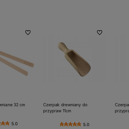
koszyka
Do koszyka
Do ulubionych
Do ulubionych
wniane 32 cm
Czerpak drewniany do
Czerpa
przypraw 11cm
przypr
5.0
5.0