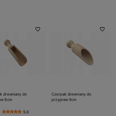
Do koszyka
Do koszyka
Do ulubionych
Do ulubio
k drewniany do
Czerpak drewniany do
aw 8cm
przypraw 9cm
5.0