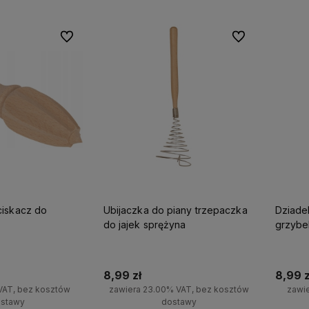
Do ulubionych
Do ulubionych
iskacz do
Ubijaczka do piany trzepaczka
Dziade
do jajek sprężyna
grzybe
8,99 zł
8,99 z
VAT, bez kosztów
zawiera 23.00% VAT, bez kosztów
zawi
stawy
dostawy