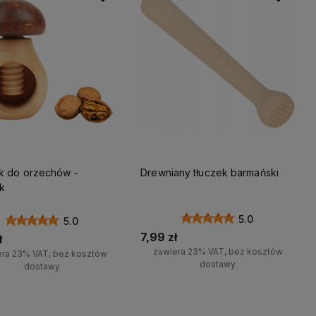
wna
ą
k do orzechów -
Drewniany tłuczek barmański
k
5.0
5.0
7,99 zł
ł
zawiera 23% VAT, bez kosztów
era 23% VAT, bez kosztów
dostawy
dostawy
Do koszyka
Do koszyka