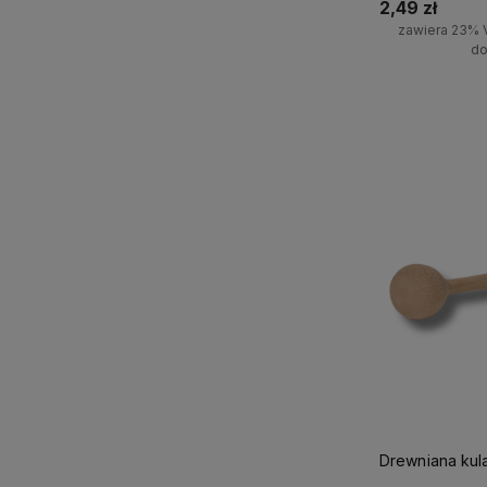
2,49 zł
zawiera 23% 
do
Do 
Drewniana kula