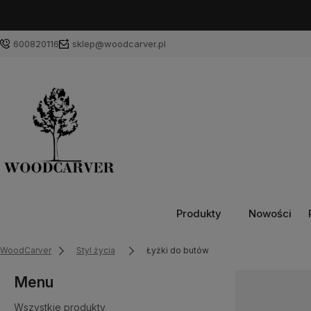
600820116
sklep@woodcarver.pl
Produkty
Nowości
WoodCarver
Styl życia
Łyżki do butów
Menu
Wszystkie produkty