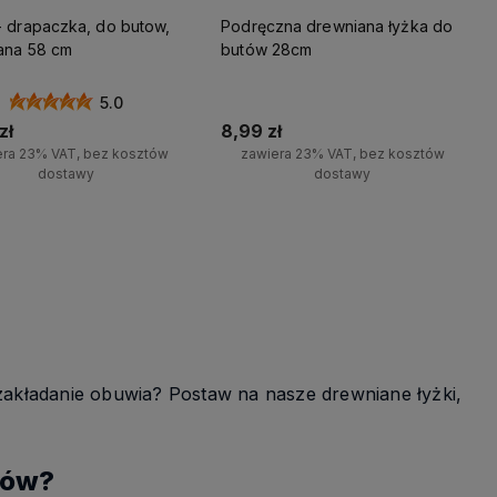
- drapaczka, do butow,
Podręczna drewniana łyżka do
ana 58 cm
butów 28cm
5.0
zł
8,99 zł
era 23% VAT, bez kosztów
zawiera 23% VAT, bez kosztów
dostawy
dostawy
Do koszyka
Do koszyka
wna
 zakładanie obuwia? Postaw na nasze drewniane łyżki,
ą
tów?