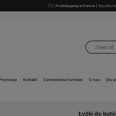
🇵🇱
Produkujemy w Polsce
| Wysyłka bezpośrednio z Polski
Promocje
Kontakt
Zamówienia hurtowe
O nas
Dla 
Łyżki do but