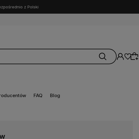
producentów
FAQ
Blog
Wybierz coś dla siebie z naszej aktualnej
oferty lub zaloguj się, aby przywrócić dodane
produkty do listy z poprzedniej sesji.
ów