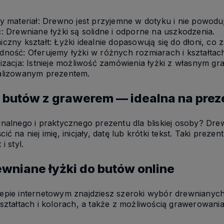
y materiał: Drewno jest przyjemne w dotyku i nie powoduje
: Drewniane łyżki są solidne i odporne na uszkodzenia.
czny kształt: Łyżki idealnie dopasowują się do dłoni, co
ność: Oferujemy łyżki w różnych rozmiarach i kształtach,
izacja: Istnieje możliwość zamówienia łyżki z własnym gr
alizowanym prezentem.
 butów z grawerem — idealna na prez
nalnego i praktycznego prezentu dla bliskiej osoby? Dr
ć na niej imię, inicjały, datę lub krótki tekst. Taki pre
i styl.
ewniane łyżki do butów online
pie internetowym znajdziesz szeroki wybór drewnianych
ształtach i kolorach, a także z możliwością grawerowan