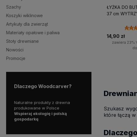
Szachy
ŁYŻKA DO BU
37 cm WYTRZ
Koszyki wiklinowe
Artykuły dla zwierząt
Materiały opałowe i paliwa
14,90 zł
Stoły drewniane
zawiera 23% 
do
Nowości
Promocje
Do 
Dlaczego Woodcarver?
Drewniane
Naturalne produkty z drewna
Darmowa dostawa
Szukasz wygod
produkowane w Polsce
dla zamówień powyżej 200z
ch
Wspieraj ekologię i polską
które łączą w
opinii!
gospodarkę
Dlaczego