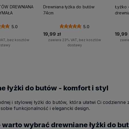
TÓW DREWNIANA
Drewniana łyżka do butów
Łyżko 
YMAŁA
74cm
drewni
5.0
5.0
19,99 zł
19,99 
VAT, bez kosztów
zawiera 23% VAT, bez kosztów
zawi
stawy
dostawy
koszyka
Do koszyka
 łyżki do butów - komfort i styl
Działamy od 2021 roku,
Naturalne produkty z dre
nej i stylowej łyżki do butów, która ułatwi Ci codzienne
ł!
posiadamy już
produkowane w Polsce
ponad 20000 zadowolonych
Wspieraj ekologię i polsk
 sobie funkcjonalność i elegancki design.
klientów
i setki pozytywnych opinii!
gospodarkę
 warto wybrać drewniane łyżki do bu