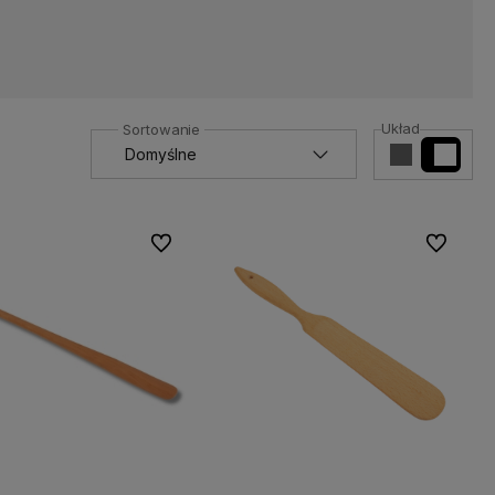
Układ
Do ulubionych
Do ulubio