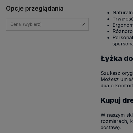
Opcje przeglądania
Naturaln
Trwałość
Cena: (wybierz)
Ergonomi
Różnorod
Personal
sperson
Łyżka do
Szukasz orygi
Możesz umieści
dba o komfort 
Kupuj dr
W naszym skle
rozmiarach, k
dostawę.