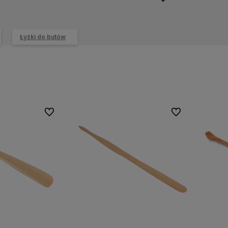
Łyżki do butów
Do ulubionych
Do ulubionych