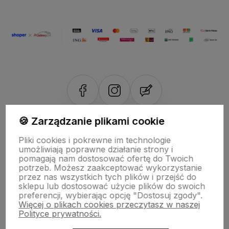
🍪 Zarządzanie plikami cookie
NASZE ODZNAKI
Pliki cookies i pokrewne im technologie
wyróżnienia są przyznawane przez
umożliwiają poprawne działanie strony i
pomagają nam dostosować ofertę do Twoich
potrzeb. Możesz zaakceptować wykorzystanie
przez nas wszystkich tych plików i przejść do
sklepu lub dostosować użycie plików do swoich
preferencji, wybierając opcję "Dostosuj zgody".
Więcej o plikach cookies przeczytasz w naszej
Polityce prywatności.
Sklep internetowy Shoper.pl
Szablon Shoper Modern 3.0™
od