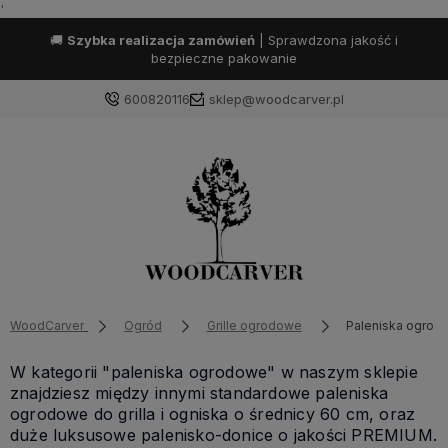
'
🚚
Szybka realizacja zamówień
| Sprawdzona jakość i
bezpieczne pakowanie
600820116
sklep@woodcarver.pl
WoodCarver
Ogród
Grille ogrodowe
Paleniska ogro
W kategorii "paleniska ogrodowe" w naszym sklepie
znajdziesz między innymi standardowe paleniska
ogrodowe do grilla i ogniska o średnicy 60 cm, oraz
duże luksusowe palenisko-donice o jakości PREMIUM.