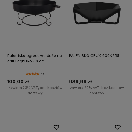
Palenisko ogrodowe duże na
PALENISKO CRUX 600X255
grill i ognisko 60 cm
4.9
100,00 zł
989,99 zł
zawiera 23% VAT, bez kosztów
zawiera 23% VAT, bez kosztów
dostawy
dostawy
Do koszyka
Do koszyka
Do ulubionych
Do ulubi