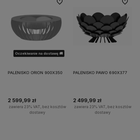
Do ulubionych
Do ulubi
Oczekiwanie na dostawę 🚚
PALENISKO ORION 900X350
PALENISKO PAWO 690X377
2 599,99 zł
2 499,99 zł
zawiera 23% VAT, bez kosztów
zawiera 23% VAT, bez kosztów
dostawy
dostawy
Powiadom o dostępności
Do koszyka