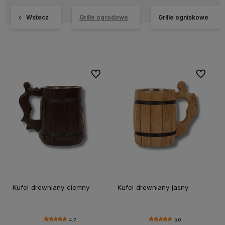
Wstecz
Grille ogrodowe
Grille ogniskowe
Do ulubionych
Do ulubi
Kufel drewniany ciemny
Kufel drewniany jasny
4.7
5.0