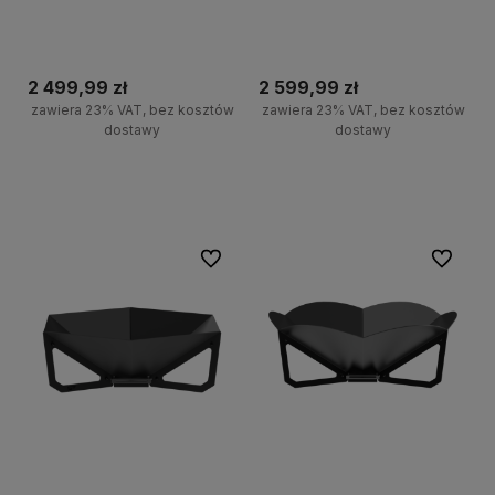
2 499,99 zł
2 599,99 zł
zawiera 23% VAT, bez kosztów
zawiera 23% VAT, bez kosztów
dostawy
dostawy
Do koszyka
Powiadom o dostępności
Do ulubionych
Do ulubi