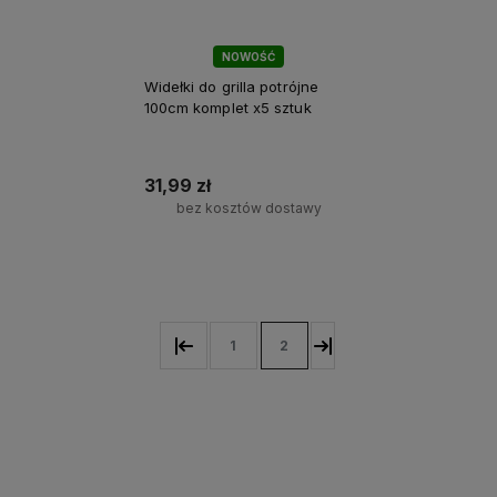
NOWOŚĆ
Widełki do grilla potrójne
100cm komplet x5 sztuk
31,99 zł
bez kosztów dostawy
Do koszyka
1
2