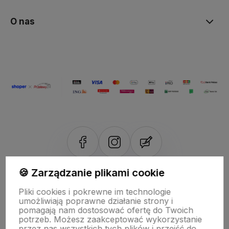
O nas
🍪 Zarządzanie plikami cookie
NASZE ODZNAKI
Pliki cookies i pokrewne im technologie
wyróżnienia są przyznawane przez
umożliwiają poprawne działanie strony i
pomagają nam dostosować ofertę do Twoich
potrzeb. Możesz zaakceptować wykorzystanie
przez nas wszystkich tych plików i przejść do