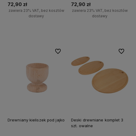
72,90 zł
72,90 zł
zawiera 23% VAT, bez kosztów
zawiera 23% VAT, bez kosztów
dostawy
dostawy
Do koszyka
Do koszyka
Do ulubionych
Do ulubi
Drewniany kieliszek pod jajko
Deski drewniane komplet 3
szt. owalne