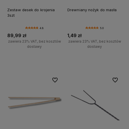
Zestaw desek do krojenia
Drewniany nożyk do masła
3szt
4.8
5.0
89,99 zł
1,49 zł
zawiera 23% VAT, bez kosztów
zawiera 23% VAT, bez kosztów
dostawy
dostawy
Do koszyka
Do koszyka
Do ulubionych
Do ulubi