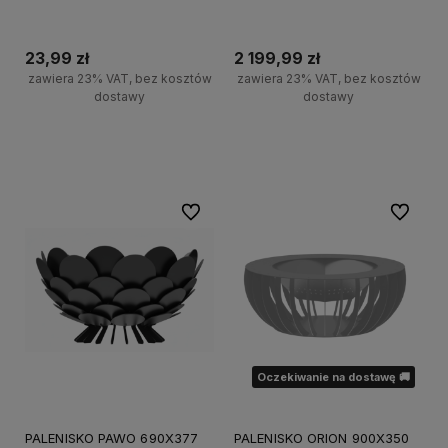
23,99 zł
2 199,99 zł
zawiera 23% VAT, bez kosztów
zawiera 23% VAT, bez kosztów
dostawy
dostawy
Do koszyka
Powiadom o dostępności
Do ulubionych
Do ulubi
Oczekiwanie na dostawę 🚚
PALENISKO PAWO 690X377
PALENISKO ORION 900X350