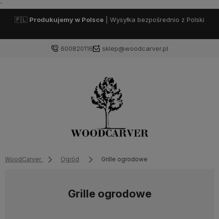
'
🇵🇱
Produkujemy w Polsce
| Wysyłka bezpośrednio z Polski
600820116
sklep@woodcarver.pl
WoodCarver
Ogród
Grille ogrodowe
Grille ogrodowe