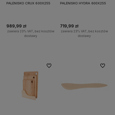
PALENISKO CRUX 600X255
PALENISKO HYDRA 600X255
989,99 zł
719,99 zł
zawiera 23% VAT, bez kosztów
zawiera 23% VAT, bez kosztów
dostawy
dostawy
Do koszyka
Do koszyka
Do ulubionych
Do ulubi