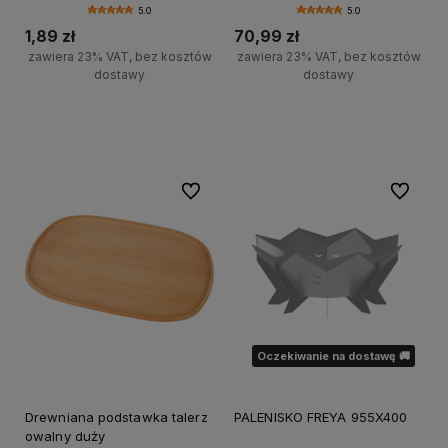
5.0
5.0
1,89 zł
70,99 zł
zawiera 23% VAT, bez kosztów
zawiera 23% VAT, bez kosztów
dostawy
dostawy
Do koszyka
Do koszyka
Do ulubionych
Do ulubi
Oczekiwanie na dostawę 🚚
Drewniana podstawka talerz
PALENISKO FREYA 955X400
owalny duży