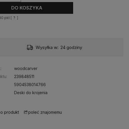
DO KOSZYKA
30
pkt [
?
]
awa:
od 11,99 zł
- GLS Bliżej Ciebie – Automaty Orlen Paczka 24/7 i punkty odbioru
:
woodcarver
ktu:
239848511
5904538014766
Deski do krojenia
 o produkt
poleć znajomemu