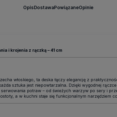
Opis
Dostawa
Powiązane
Opinie
 i krojenia z rączką – 41 cm
cha włoskiego, ta deska łączy elegancję z praktycznośc
 każda sztuka jest niepowtarzalna. Dzięki wygodnej rączc
i serwowania potraw – od świeżych warzyw po sery i prze
 prostoty, a w kuchni staje się funkcjonalnym narzędziem 