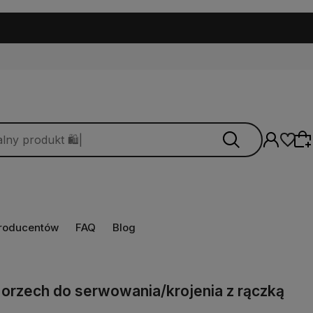
producentów
FAQ
Blog
Wybierz coś dla siebie z naszej aktualnej
oferty lub zaloguj się, aby przywrócić dodane
produkty do listy z poprzedniej sesji.
orzech do serwowania/krojenia z rączką