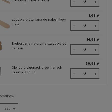
metalowymi nakładkami
-
+
1,69 zł
Łopatka drewniana do naleśników
mała
-
+
14,99 zł
Ekologiczna naturalna szczotka do
naczyń
-
+
39,99 zł
Olej do pielęgnacji drewnianych
desek - 250 ml
-
+
dodatków
szt.
+