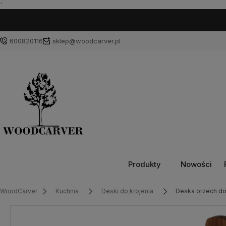
'
600820116
sklep@woodcarver.pl
Produkty
Nowości
WoodCarver
Kuchnia
Deski do krojenia
Deska orzech do