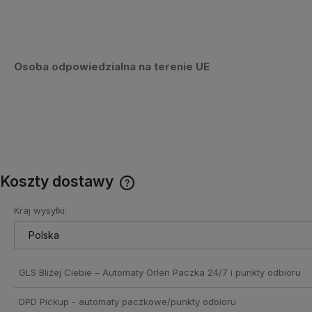
Osoba odpowiedzialna na terenie UE
Koszty dostawy
Kraj wysyłki:
Cena nie zawiera ewentualnych
kosztów płatności
GLS Bliżej Ciebie – Automaty Orlen Paczka 24/7 i punkty odbioru
DPD Pickup - automaty paczkowe/punkty odbioru