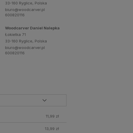
33-160 Ryglice, Polska
biuro@woodcarver.pl
600820116
Woodcarver Daniel Nalepka
Łokietka 71
33-160 Ryglice, Polska
biuro@woodcarver.pl
600820116
11,99 zł
13,99 zł