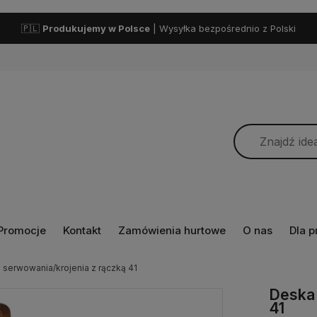
🇵🇱
Produkujemy w Polsce
| Wysyłka bezpośrednio z Polski
Promocje
Kontakt
Zamówienia hurtowe
O nas
Dla 
 serwowania/krojenia z rączką 41
Deska 
41