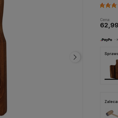
Cena:
62,99
・Ku
Sprawd
Zaleca