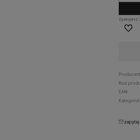
Zyskujesz
Wysyłka w:
24 godziny
Dost
Producent
Kod produ
EAN:
Kategoria:
zapytaj